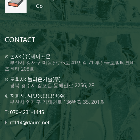
Go
CONTACT
⊙ 본사: (주)세이프몬
부산시 강서구 미음산단5로 41번길 71 부산글로벌테크비
즈센터 208호
⊙ 모회사: 놀라운기술(주)
경북 경주시 감포읍 동해안로 2256, 2F
⊙ 자회사: 씨앗농업법인(주)
부산시 연제구 거제천로 136번길 35, 201호
T:
070-4231-1445
E:
rf114@daum.net