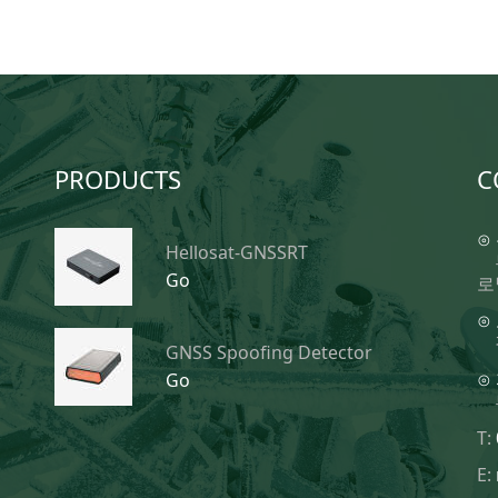
PRODUCTS
C
⊙
Hellosat-GNSSRT
Go
로
⊙
GNSS Spoofing Detector
⊙
Go
T:
E: