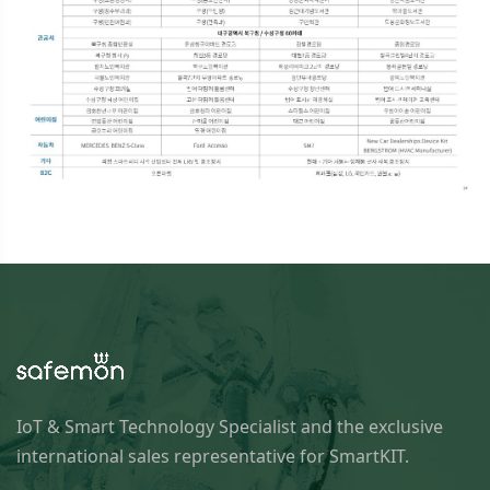
IoT & Smart Technology Specialist and the exclusive
international sales representative for SmartKIT.