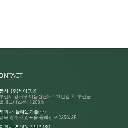
ONTACT
 본사: (주)세이프몬
부산시 강서구 미음산단5로 41번길 71 부산글
벌테크비즈센터 208호
 모회사: 놀라운기술(주)
경북 경주시 감포읍 동해안로 2256, 2F
 자회사: 씨앗농업법인(주)