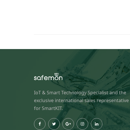
IoT & Smart Technology Specialist and the
exclusive international sales representative
for SmartKIT.