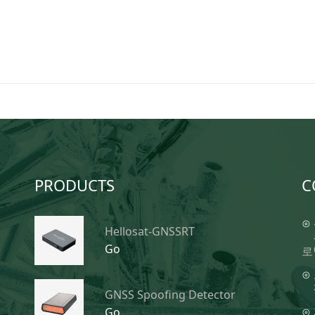
PRODUCTS
C
⊙
Hellosat-GNSSRT
Go
로
⊙
GNSS Spoofing Detector
⊙
Go